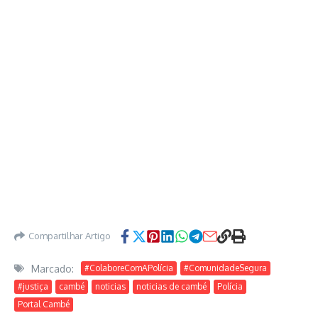
Compartilhar Artigo
Marcado:
#ColaboreComAPolícia
#ComunidadeSegura
#justiça
cambé
noticias
noticias de cambé
Polícia
Portal Cambé