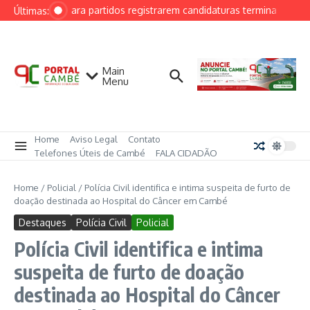
Ir para o conteúdo
Prazo para partidos registrarem candidaturas termina em 15 
Últimas:
Main
Menu
Home
Aviso Legal
Contato
Telefones Úteis de Cambé
FALA CIDADÃO
Home
/
Policial
/
Polícia Civil identifica e intima suspeita de furto de
doação destinada ao Hospital do Câncer em Cambé
Destaques
Polícia Civil
Policial
Polícia Civil identifica e intima
suspeita de furto de doação
destinada ao Hospital do Câncer