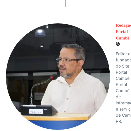
Redaçã
Portal
Cambé
Editor e
fundad
do Site
Portal
Cambé.
Portal
Cambé, 
de
informa
e servi
de Cam
PR.