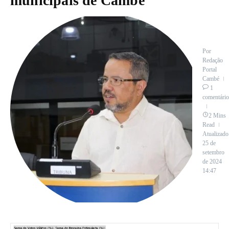
municipais de Cambé
Por
Redação
Portal
Cambé
1
comentário
2 Mins
Read
Atualizado
25 de
setembro
de 2024
14:47