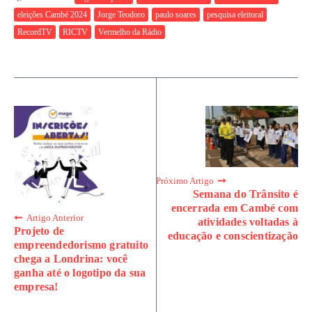
eleições Cambé 2024
Jorge Teodoro
paulo soares
pesquisa eleitoral
RecordTV
RICTV
Vermelho da Rádio
Próximo Artigo
Semana do Trânsito é
encerrada em Cambé com
Artigo Anterior
atividades voltadas à
Projeto de
educação e conscientização
empreendedorismo gratuito
chega a Londrina: você
ganha até o logotipo da sua
empresa!