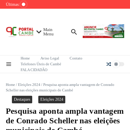
Ir para o conteúdo
barreiras de acesso aos livros
Últimas:
Prazo para partidos registrarem candidaturas
termina em 15 de agosto
AGU cobra Discord por medidas de proteção a
crianças após caso de suicídio
Main
Menu
Home
Aviso Legal
Contato
Telefones Úteis de Cambé
FALA CIDADÃO
Home
/
Eleições 2024
/
Pesquisa aponta ampla vantagem de Conrado
Scheller nas eleições municipais de Cambé
Destaques
Eleições 2024
Pesquisa aponta ampla vantagem
de Conrado Scheller nas eleições