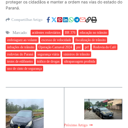
proteger os cidadãos e manter a ordem nas vias do estado do
Paraná.
Compartilhar Artigo
Marcado:
acidentes rodoviários
BR 376
educação no trânsito
embriaguez ao volante
excesso de velocidade
fiscalização de trânsito
infrações de trânsito
Operação Carnaval 2024
pre
prf
Rodovia do Café
rodovias do Paraná
segurança viária
sinistros de trânsito
testes de etilômetro
tráfico de drogas
ultrapassagem proibida
uso de cinto de segurança
Próximo Artigo