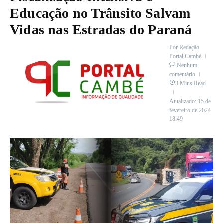
Educação no Trânsito Salvam
Vidas nas Estradas do Paraná
Por
Redação
Portal Cambé
Nenhum
comentário
3 Mins Read
Atualizado: 15 de
fevereiro de 2024
18:49