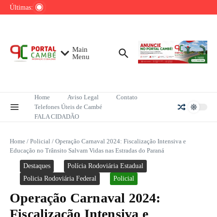
Ir para o conteúdo
de tênis até o fim do ano
Últimas:
Mega-Sena sorteia R$ 165 milhões neste
domingo; veja como apostar
Lula pretende apresentar a Trump dados
sobre redução do desmatamento na Amazônia
Main
Menu
Home
Aviso Legal
Contato
Telefones Úteis de Cambé
FALA CIDADÃO
Home
/
Policial
/
Operação Carnaval 2024: Fiscalização Intensiva e
Educação no Trânsito Salvam Vidas nas Estradas do Paraná
Destaques
Polícia Rodoviária Estadual
Policia Rodoviária Federal
Policial
Operação Carnaval 2024:
Fiscalização Intensiva e