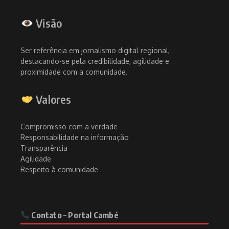
Visão
Ser referência em jornalismo digital regional,
destacando-se pela credibilidade, agilidade e
proximidade com a comunidade.
Valores
Compromisso com a verdade
Responsabilidade na informação
Transparência
Agilidade
Respeito à comunidade
Contato – Portal Cambé