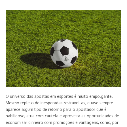
O universo das apostas em esportes é muito empolgante.
Mesmo repleto de inesperadas reviravoltas, quase sempre
aparece algum tipo de retorno para o apostador que é
habilidoso, atua com cautela e aproveita as oportunidades de
economizar dinheiro com promoções e vantagens, como, por