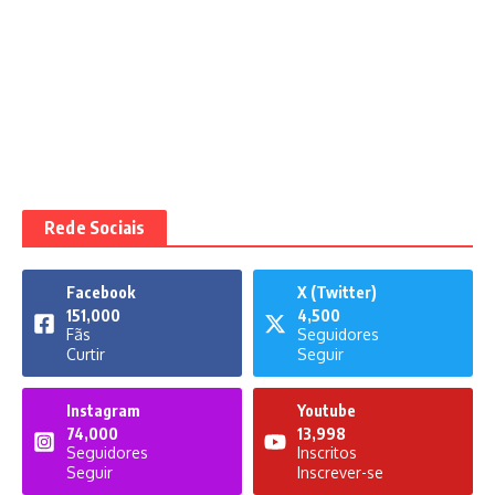
Rede Sociais
Facebook
X (Twitter)
151,000
4,500
Fãs
Seguidores
Curtir
Seguir
Instagram
Youtube
74,000
13,998
Seguidores
Inscritos
Seguir
Inscrever-se