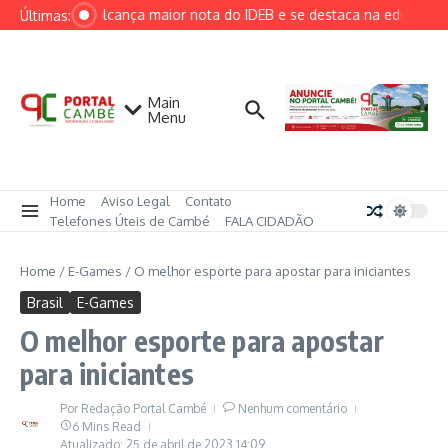
Ir para o conteúdo
Cambé alcança maior nota do IDEB e se destaca na educação m
Últimas:
Main
Menu
Home
Aviso Legal
Contato
Telefones Úteis de Cambé
FALA CIDADÃO
Home
/
E-Games
/
O melhor esporte para apostar para iniciantes
Brasil
E-Games
O melhor esporte para apostar
para iniciantes
Por
Redação Portal Cambé
Nenhum comentário
6 Mins Read
Atualizado: 25 de abril de 2023
14:09