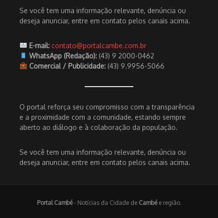
Se você tem uma informação relevante, denúncia ou
deseja anunciar, entre em contato pelos canais acima.
E-mail:
contato@portalcambe.com.br
WhatsApp (Redação):
(43) 9 2000-0462
Comercial / Publicidade:
(43) 9.9956-5066
O portal reforça seu compromisso com a transparência
e a proximidade com a comunidade, estando sempre
aberto ao diálogo e à colaboração da população.
Se você tem uma informação relevante, denúncia ou
deseja anunciar, entre em contato pelos canais acima.
Portal Cambé
- Notícias da Cidade de
Cambé
e região.