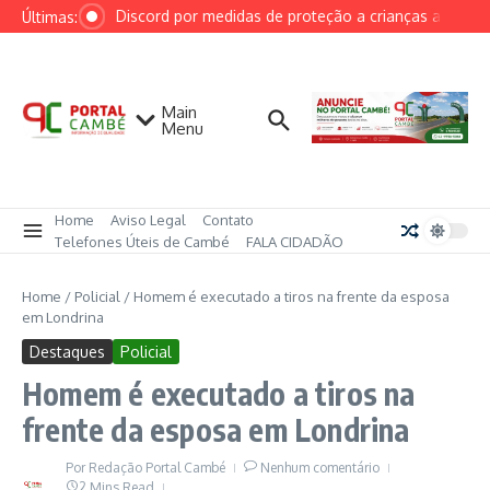
Ir para o conteúdo
AGU cobra Discord por medidas de proteção a crianças após caso
Últimas:
Main
Menu
Home
Aviso Legal
Contato
Telefones Úteis de Cambé
FALA CIDADÃO
Home
/
Policial
/
Homem é executado a tiros na frente da esposa
em Londrina
Destaques
Policial
Homem é executado a tiros na
frente da esposa em Londrina
Por
Redação Portal Cambé
Nenhum comentário
2 Mins Read