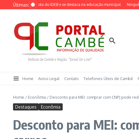
Ir para o conteúdo
Últimas:
alcança maior nota do IDEB e se destaca na educação municipal
Ninguém ace
Notícias de Cambé e Região. "Jornal On-Line"
Home
Aviso Legal
Contato
Telefones Úteis de Cambé
Home
/
Econômia
/
Desconto para MEI: comprar com CNPJ pode red
Destaques
Econômia
Desconto para MEI: co