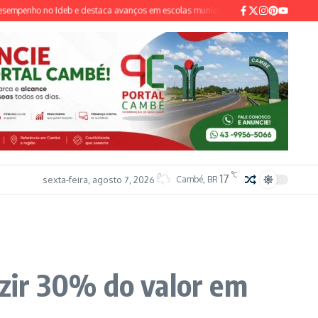
nho no Ideb e destaca avanços em escolas municipais
Pai e madrasta são pre
°C
17
sexta-feira, agosto 7, 2026
Cambé, BR
zir 30% do valor em