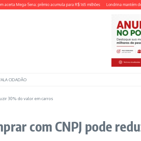
rta Mega-Sena; prêmio acumula para R$ 165 milhões
Londrina mantém desempe
FALA CIDADÃO
uzir 30% do valor em carros
mprar com CNPJ pode redu