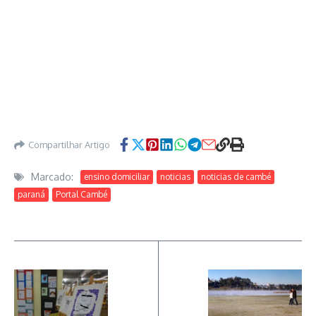
Compartilhar Artigo
Marcado:
ensino domiciliar
noticias
noticias de cambé
paraná
Portal Cambé