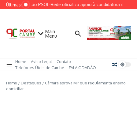
Ir para o conteúdo
Federação PSOL-Rede oficializa apoio à candidatura de Lula à
Últimas:
Main
Menu
Home
Aviso Legal
Contato
Telefones Úteis de Cambé
FALA CIDADÃO
Home
/
Destaques
/
Câmara aprova MP que regulamenta ensino
domiciliar