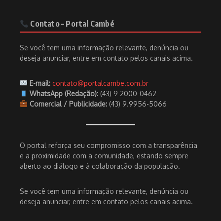
Contato – Portal Cambé
Se você tem uma informação relevante, denúncia ou
deseja anunciar, entre em contato pelos canais acima.
E-mail:
contato@portalcambe.com.br
WhatsApp (Redação):
(43) 9 2000-0462
Comercial / Publicidade:
(43) 9.9956-5066
O portal reforça seu compromisso com a transparência
e a proximidade com a comunidade, estando sempre
aberto ao diálogo e à colaboração da população.
Se você tem uma informação relevante, denúncia ou
deseja anunciar, entre em contato pelos canais acima.