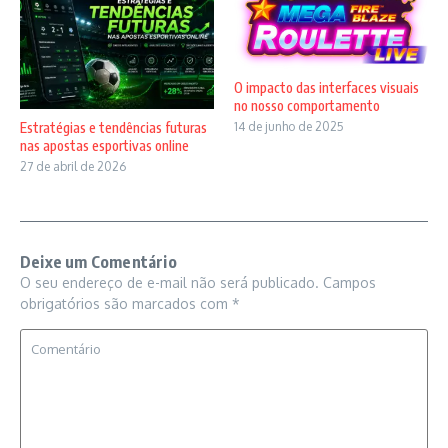
O impacto das interfaces visuais
no nosso comportamento
Estratégias e tendências futuras
14 de junho de 2025
nas apostas esportivas online
27 de abril de 2026
Deixe um Comentário
O seu endereço de e-mail não será publicado.
Campos
obrigatórios são marcados com
*