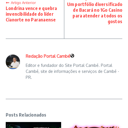
Artigo Anterior
Um portfólio diversificado
Londrina vence e quebra
de Bacará no 1Go Casino
invencibilidade do líder
para atender a todos os
Cianorte no Paranaense
gostos
Redação Portal Cambé
Editor e fundador do Site Portal Cambé. Portal
Cambé, site de informações e serviços de Cambé -
PR.
Posts Relacionados