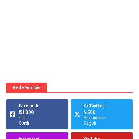
Rede Sociais
Facebook
X (Twitter)
151,000
4,500
Fãs
Seguidores
Curtir
Seguir
Instagram
Youtube