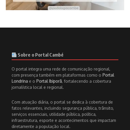
Sobre o Portal Cambé
O portal integra uma rede de comunicação regional,
com presença também em plataformas como o
Portal
Londrina
e o
Portal Ibiporã
, fortalecendo a cobertura
jornalística local e regional.
Com atuação diária, o portal se dedica à cobertura de
fatos relevantes, incluindo segurança pública, trânsito,
serviços essenciais, utilidade pública, política,
infraestrutura, esporte e acontecimentos que impactam
diretamente a população local.