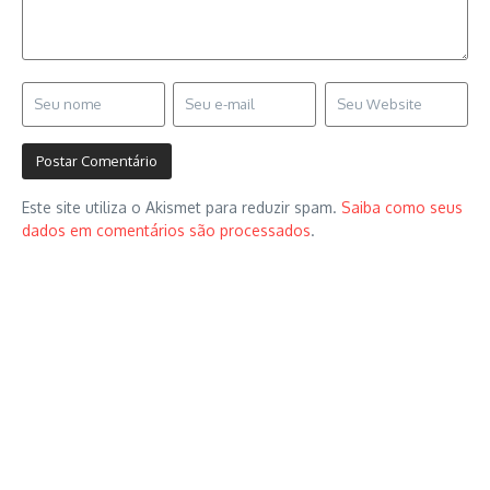
Este site utiliza o Akismet para reduzir spam.
Saiba como seus
dados em comentários são processados
.