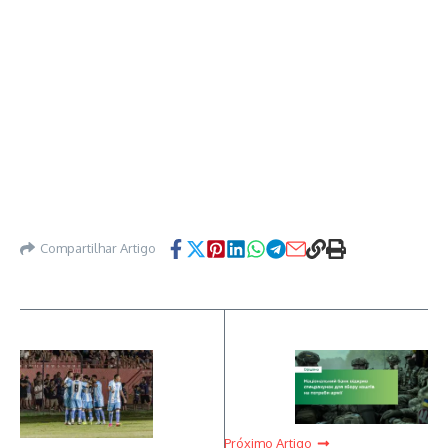
Compartilhar Artigo
Próximo Artigo